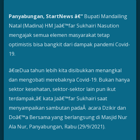
Panyabungan, StartNews â€“
Bupati Mandailing
Natal (Madina) HM Jaâ€™far Sukhairi Nasution
mengajak semua elemen masyarakat tetap
optimistis bisa bangkit dari dampak pandemi Covid-
19.
â€œDua tahun lebih kita disibukkan menangkal
dan mengobati merebaknya Covid-19. Bukan hanya
sektor kesehatan, sektor-sektor lain pun ikut
terdampak,â€ kata Jaâ€™far Sukhairi saat
menyampaikan sambutan padaÂ acara Dzikir dan
Doâ€™a Bersama yang berlangsung di Masjid Nur
Ala Nur, Panyabungan, Rabu (29/9/2021).