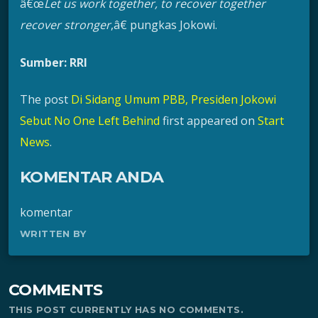
â€œ
Let us work together, to recover together
recover stronger
,â€ pungkas Jokowi.
Sumber: RRI
The post
Di Sidang Umum PBB, Presiden Jokowi
Sebut No One Left Behind
first appeared on
Start
News
.
KOMENTAR ANDA
komentar
WRITTEN BY
COMMENTS
THIS POST CURRENTLY HAS NO COMMENTS.