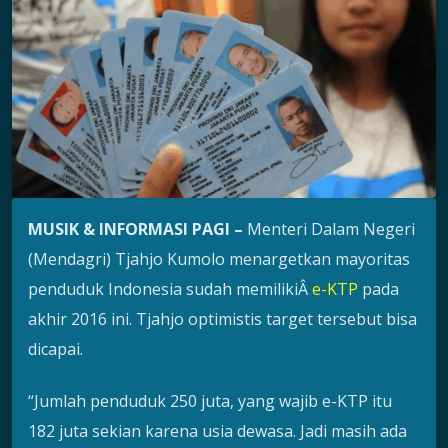
MUSIK & INFORMASI PAGI –
Menteri Dalam Negeri
(Mendagri) Tjahjo Kumolo menargetkan mayoritas
penduduk Indonesia sudah memilikiÂ
e-KTP
pada
akhir 2016 ini. Tjahjo optimistis target tersebut bisa
dicapai.
“Jumlah penduduk 250 juta, yang wajib e-KTP itu
182 juta sekian karena usia dewasa. Jadi masih ada