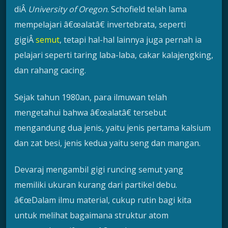
diÂ
University of Oregon
. Schofield telah lama
mempelajari â€œalatâ€ invertebrata, seperti
gigiÂ
semut
, tetapi hal-hal lainnya juga pernah ia
pelajari seperti taring laba-laba, cakar kalajengking,
dan rahang cacing.
Sejak tahun 1980an, para ilmuwan telah
mengetahui bahwa â€œalatâ€ tersebut
mengandung dua jenis, yaitu jenis pertama kalsium
dan zat besi, jenis kedua yaitu seng dan mangan.
Devaraj mengambil gigi runcing semut yang
memiliki ukuran kurang dari partikel debu.
â€œDalam ilmu material, cukup rutin bagi kita
untuk melihat bagaimana struktur atom