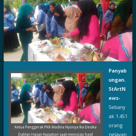
Panyab
ungan.
StArtN
ews-
Sebany
ak 1.451
orang
Ketua Penggerak PKK Madina Nyonya Ika Desika
nelayan
Dahlan Hasan Nasution saat mencicipi hasil