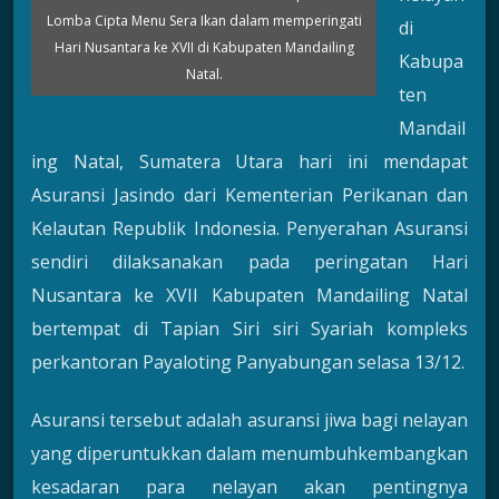
Lomba Cipta Menu Sera Ikan dalam memperingati
di
Hari Nusantara ke XVII di Kabupaten Mandailing
Kabupa
Natal.
ten
Mandail
ing Natal, Sumatera Utara hari ini mendapat
Asuransi Jasindo dari Kementerian Perikanan dan
Kelautan Republik Indonesia. Penyerahan Asuransi
sendiri dilaksanakan pada peringatan Hari
Nusantara ke XVII Kabupaten Mandailing Natal
bertempat di Tapian Siri siri Syariah kompleks
perkantoran Payaloting Panyabungan selasa 13/12.
Asuransi tersebut adalah asuransi jiwa bagi nelayan
yang diperuntukkan dalam menumbuhkembangkan
kesadaran para nelayan akan pentingnya