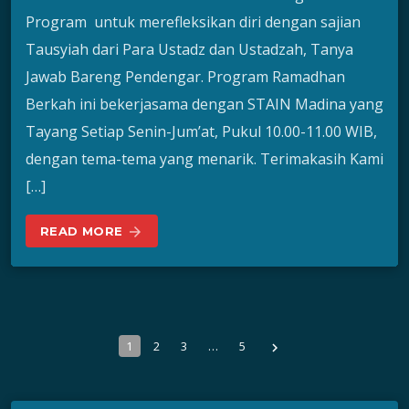
Program untuk merefleksikan diri dengan sajian
Tausyiah dari Para Ustadz dan Ustadzah, Tanya
Jawab Bareng Pendengar. Program Ramadhan
Berkah ini bekerjasama dengan STAIN Madina yang
Tayang Setiap Senin-Jum’at, Pukul 10.00-11.00 WIB,
dengan tema-tema yang menarik. Terimakasih Kami
[…]
READ MORE
arrow_forward
1
2
3
…
5
navigate_next