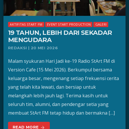
AKTIFITAS START FM
EVENT START PRODUCTION
GALERI
19 TAHUN, LEBIH DARI SEKADAR
MENGUDARA
REDAKSI | 20 MEI 2026
​Malam syukuran Hari Jadi ke-19 Radio StArt FM di
Version Cafe (15 Mei 2026). Berkumpul bersama
keluarga besar, mengenang setiap frekuensi cerita
yang telah kita lewati, dan bersiap untuk
melangkah lebih jauh lagi. ​Terima kasih untuk
seluruh tim, alumni, dan pendengar setia yang
membuat StArt FM tetap hidup dan bermakna […]
READ MORE
arrow_forward