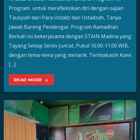
Program untuk merefleksikan diri dengan sajian
Tausyiah dari Para Ustadz dan Ustadzah, Tanya
Jawab Bareng Pendengar. Program Ramadhan
Berkah ini bekerjasama dengan STAIN Madina yang
Tayang Setiap Senin-Jum’at, Pukul 10.00-11.00 WIB,
dengan tema-tema yang menarik. Terimakasih Kami
[…]
READ MORE
arrow_forward