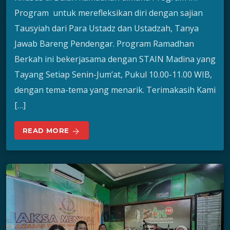
Program untuk merefleksikan diri dengan sajian
Tausyiah dari Para Ustadz dan Ustadzah, Tanya
Jawab Bareng Pendengar. Program Ramadhan
Berkah ini bekerjasama dengan STAIN Madina yang
Tayang Setiap Senin-Jum’at, Pukul 10.00-11.00 WIB,
dengan tema-tema yang menarik. Terimakasih Kami
[…]
READ MORE
arrow_forward