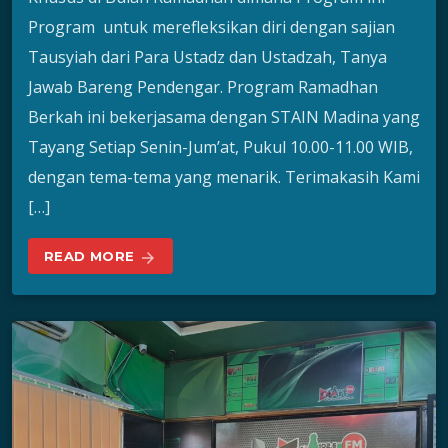
Program untuk merefleksikan diri dengan sajian
Tausyiah dari Para Ustadz dan Ustadzah, Tanya
Jawab Bareng Pendengar. Program Ramadhan
Berkah ini bekerjasama dengan STAIN Madina yang
Tayang Setiap Senin-Jum’at, Pukul 10.00-11.00 WIB,
dengan tema-tema yang menarik. Terimakasih Kami
[…]
READ MORE
arrow_forward