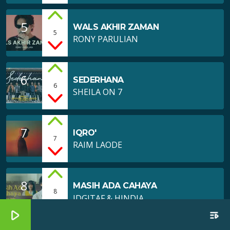
5
WALS AKHIR ZAMAN
5
RONY PARULIAN
6
SEDERHANA
6
SHEILA ON 7
7
IQRO'
7
RAIM LAODE
8
MASIH ADA CAHAYA
8
IDGITAF & HINDIA
play_arrow
playlist_play