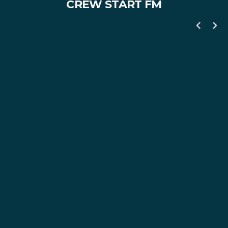
CREW
START FM
chevron_left
chevron_right