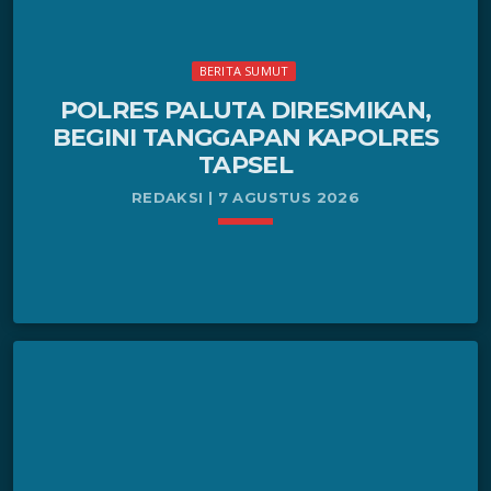
BERITA SUMUT
POLRES PALUTA DIRESMIKAN,
BEGINI TANGGAPAN KAPOLRES
TAPSEL
REDAKSI | 7 AGUSTUS 2026
keyboard_arrow_down
Paluta, StartNews – Kapolda Sumatera Utara
READ MORE
arrow_forward
(Sumut) Irjen Pol. Whisnu Hermawan Februanto
meresmikan Kepolisian Resor Padanglawas Utara