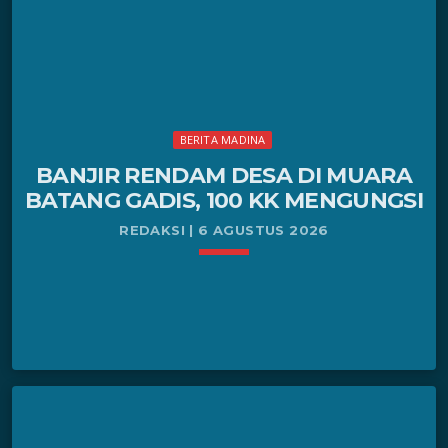
Camat Kotanopan Enda Mora Lubis beserta jajaran
Forkopimcam, Ketua Askab PSSI Madina […]
BERITA MADINA
BANJIR RENDAM DESA DI MUARA
BATANG GADIS, 100 KK MENGUNGSI
REDAKSI | 6 AGUSTUS 2026
keyboard_arrow_down