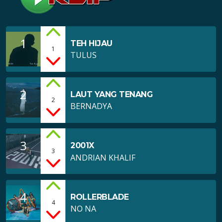
102.6 FM pasti suaranya tidak asing lagi, karena
suaranya menghiasi setiap tayangan […]
1
TEH HIJAU
1
TULUS
2
LAUT YANG TENANG
2
BERNADYA
3
2001X
3
ANDRIAN KHALIF
4
ROLLERBLADE
4
NO NA