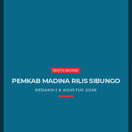
(Paluta) pada Kamis (6/8/2026). Peresmian kantor
Polres ini bertujuan mendekatkan jangkauan
pelayanan dan perlindungan hukum kepada
masyarakat di Kabupaten Paluta. Peresmian satuan
kewilayahan baru tersebut juga dihadiri Kapolres
Tapanuli Selatan AKBP Anton Santoso. […]
BERITA MADINA
PEMKAB MADINA RILIS SIBUNGO
REDAKSI | 6 AGUSTUS 2026