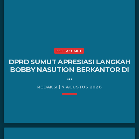
menyebut korban meninggal dunia karena bunuh diri
terbilang prematur lantaran belum didasarkan pada
penyelidikan komprehensif berprinsip Scientific
Crime Investigation. […]
BERITA SUMUT
DPRD SUMUT APRESIASI LANGKAH
BOBBY NASUTION BERKANTOR DI
...
REDAKSI | 7 AGUSTUS 2026
keyboard_arrow_down