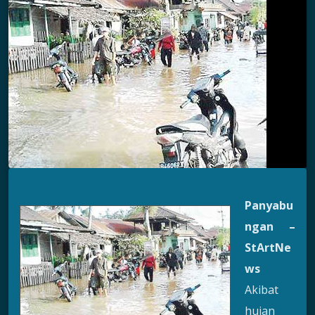
Panyabu
ngan –
StArtNe
ws
Akibat
hujan