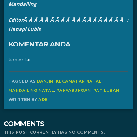
Mandailing
EditorÂ Â Â Â Â Â Â Â Â Â Â Â Â Â Â Â Â Â Â :
Hanapi Lubis
KOMENTAR ANDA
komentar
TAGGED AS
BANJIR
,
KECAMATAN NATAL
,
MANDAILING NATAL
,
PANYABUNGAN
,
PATILUBAN
.
WRITTEN BY
ADE
COMMENTS
THIS POST CURRENTLY HAS NO COMMENTS.