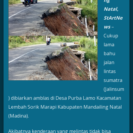
ng
Natal,
StArtNe
ws
–
Cukup
lama
bahu
jalan
lintas
sumatra
(Jalinsum
) dibiarkan amblas di Desa Purba Lamo Kacamatan
Lembah Sorik Marapi Kabupaten Mandailing Natal
(Madina).
Akibatnya kenderaan yang melintas tidak bisa