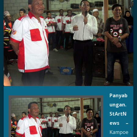
Panyab
ungan.
StArtN
ews –
Kampoe