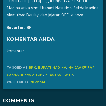
Turut hadir pada apel gabungan Wakil Bupati
Madina Atika Azmi Utammi Nasution, Sekda Madina
Alamulhaq Daulay, dan jajaran OPD lainnya.
Reporter: IRP
KOMENTAR ANDA
komentar
TAGGED AS
BPK
,
BUPATI MADINA
,
HM JAÂ€™FAR
SUKHAIRI NASUTION
,
PRESTASI
,
WTP
.
WRITTEN BY
REDAKSI
COMMENTS