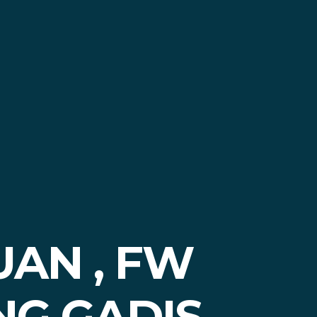
UAN , FW
G GADIS