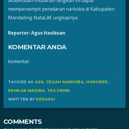
â€œMudah-mudahan langkah ini dapat
mempersempit peredaran narkoba di Kabupaten
Mandailing Natal,â€ ungkapnya.
Reporter: Agus Hasibuan
KOMENTAR ANDA
komentar
TAGGED AS
ASN
,
CEGAH NARKOBA
,
HONORER
,
PEMKAB MADINA
,
TES URINE
.
WRITTEN BY
REDAKSI
COMMENTS