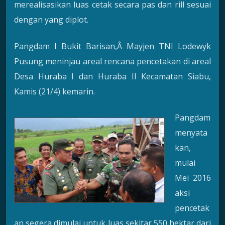
merealisasikan luas cetak secara pas dan rill sesuai
dengan yang diplot.
Pangdam I Bukit Barisan,Â Mayjen TNI Lodewyk
Pusung meninjau areal rencana pencetakan di areal
Desa Huraba I dan Huraba II Kecamatan Siabu,
Kamis (21/4) kemarin.
Pangdam
menyata
kan,
mulai
Mei 2016
aksi
pencetak
an segera dimulai untuk luas sekitar 550 hektar dari