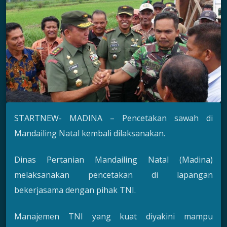
STARTNEW- MADINA – Pencetakan sawah di
Mandailing Natal kembali dilaksanakan.
Dinas Pertanian Mandailing Natal (Madina)
melaksanakan pencetakan di lapangan
bekerjasama dengan pihak TNI.
Manajemen TNI yang kuat diyakini mampu