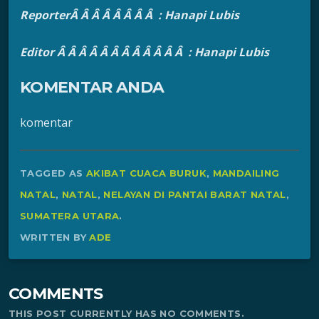
ReporterÂ Â Â Â Â Â Â Â : Hanapi Lubis
Editor Â Â Â Â Â Â Â Â Â Â Â Â : Hanapi Lubis
KOMENTAR ANDA
komentar
TAGGED AS
AKIBAT CUACA BURUK
,
MANDAILING
NATAL
,
NATAL
,
NELAYAN DI PANTAI BARAT NATAL
,
SUMATERA UTARA
.
WRITTEN BY
ADE
COMMENTS
THIS POST CURRENTLY HAS NO COMMENTS.