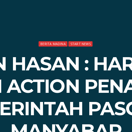
BERITA MADINA
START NEWS
 HASAN : HA
I ACTION PE
ERINTAH PAS
MANYABAR