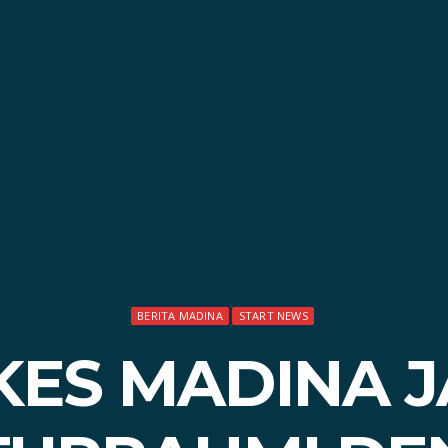
BERITA MADINA
START NEWS
KES MADINA J