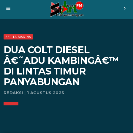
menu
chevron_right
BERITA MADINA
DUA COLT DIESEL
Â€˜ADU KAMBINGÂ€™
DI LINTAS TIMUR
PANYABUNGAN
REDAKSI | 1 AGUSTUS 2023