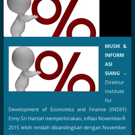
MUSIK &
INFORM
ASI
SIANG –
Direktur
Institute
for
Development of Economics and Finance (INDEF)
Enny Sri Hartati memperkirakan, inflasi NovemberÂ
2015 lebih rendah dibandingkan dengan November