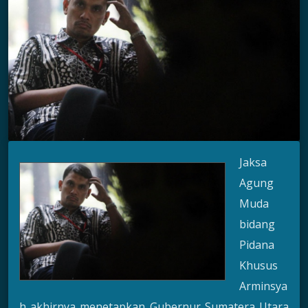
Jaksa
Agung
Muda
bidang
Pidana
Khusus
Arminsya
h akhirnya menetapkan Gubernur Sumatera Utara