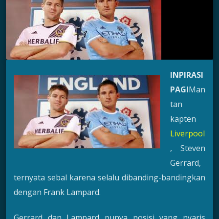
INPIRASI
PAGI
Man
tan
kapten
Liverpool
, Steven
Gerrard,
ternyata sebal karena selalu dibanding-bandingkan
dengan Frank Lampard.
Gerrard dan Lampard punya posisi yang nyaris