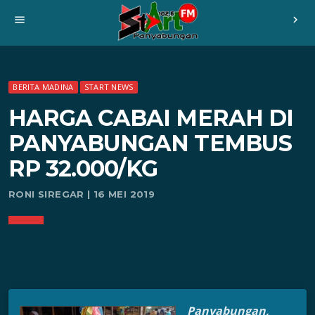
menu
chevron_right
BERITA MADINA
START NEWS
HARGA CABAI MERAH DI
PANYABUNGAN TEMBUS
RP 32.000/KG
RONI SIREGAR | 16 MEI 2019
Panyabungan,