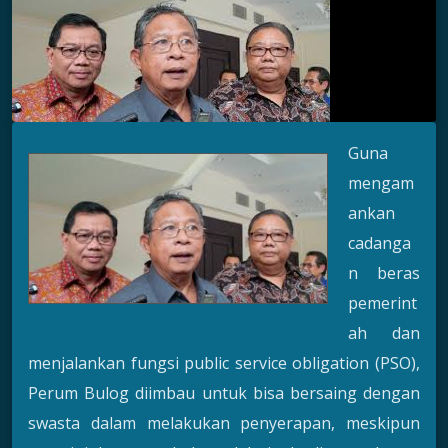
Guna
mengam
ankan
cadanga
n beras
pemerint
ah dan
menjalankan fungsi public service obligation (PSO),
Perum Bulog diimbau untuk bisa bersaing dengan
swasta dalam melakukan penyerapan, meskipun