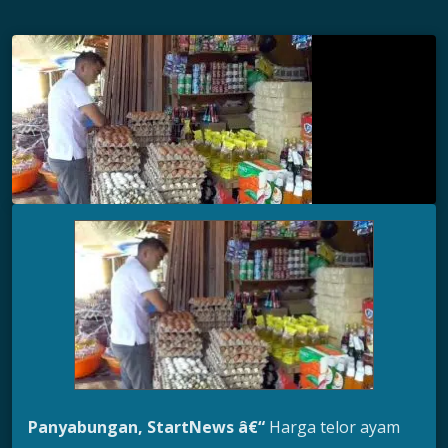
Panyabungan, St
ar
tNews
â€“
Harga telor ayam