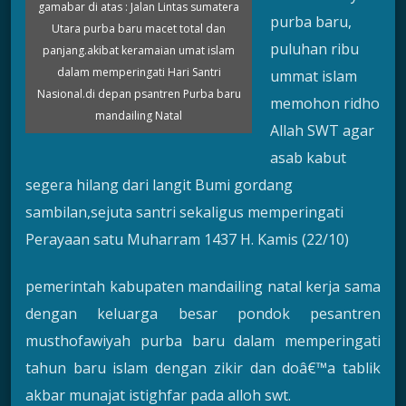
gamabar di atas : Jalan Lintas sumatera
purba baru,
Utara purba baru macet total dan
puluhan ribu
panjang.akibat keramaian umat islam
dalam memperingati Hari Santri
ummat islam
Nasional.di depan psantren Purba baru
memohon ridho
mandailing Natal
Allah SWT agar
asab kabut
segera hilang dari langit Bumi gordang
sambilan,sejuta santri sekaligus memperingati
Perayaan satu Muharram 1437 H. Kamis (22/10)
pemerintah kabupaten mandailing natal kerja sama
dengan keluarga besar pondok pesantren
musthofawiyah purba baru dalam memperingati
tahun baru islam dengan zikir dan doâ€™a tablik
akbar munajat istighfar pada alloh swt.