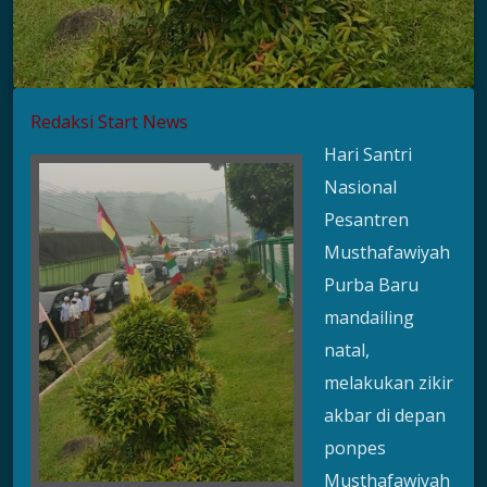
Redaksi Start News
Hari Santri
Nasional
Pesantren
Musthafawiyah
Purba Baru
mandailing
natal,
melakukan zikir
akbar di depan
ponpes
Musthafawiyah