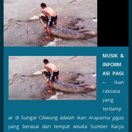
MUSIK &
INFORM
ASI PAGI
–
Ikan
raksasa
yang
terdamp
ar di Sungai Ciliwung adalah ikan
Arapaima gigas
yang berasal dari tempat wisata Sumber Karya