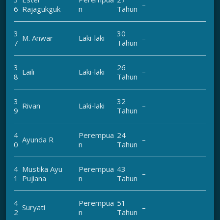
–
6
Rajagukguk
n
Tahun
3
30
M. Anwar
Laki-laki
–
7
Tahun
3
26
Laili
Laki-laki
–
8
Tahun
3
32
Rivan
Laki-laki
–
9
Tahun
4
Perempua
24
Ayunda R
–
0
n
Tahun
4
Mustika Ayu
Perempua
43
–
1
Pujiana
n
Tahun
4
Perempua
51
Suryati
–
2
n
Tahun