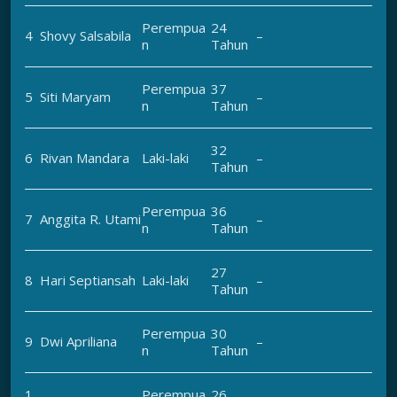
Perempua
24
4
Shovy Salsabila
–
n
Tahun
Perempua
37
5
Siti Maryam
–
n
Tahun
32
6
Rivan Mandara
Laki-laki
–
Tahun
Perempua
36
7
Anggita R. Utami
–
n
Tahun
27
8
Hari Septiansah
Laki-laki
–
Tahun
Perempua
30
9
Dwi Apriliana
–
n
Tahun
1
Perempua
26