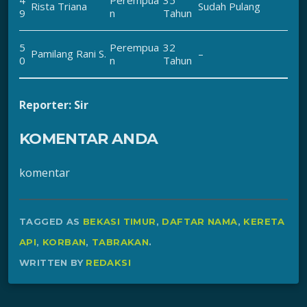
4
Perempua
35
Rista Triana
Sudah Pulang
9
n
Tahun
5
Perempua
32
Pamilang Rani S.
–
0
n
Tahun
Reporter: Sir
KOMENTAR ANDA
komentar
TAGGED AS
BEKASI TIMUR
,
DAFTAR NAMA
,
KERETA
API
,
KORBAN
,
TABRAKAN
.
WRITTEN BY
REDAKSI