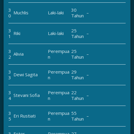
3
30
Muchlis
Laki-laki
–
0
Tahun
3
25
Riki
Laki-laki
–
1
Tahun
3
Perempua
25
Alivia
–
2
n
Tahun
3
Perempua
29
Dewi Sagita
–
3
n
Tahun
3
Perempua
22
Stevani Sofia
–
4
n
Tahun
3
Perempua
55
Eri Rustiati
–
5
n
Tahun
3
Ester
Perempua
27