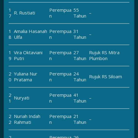
1
Perempua
55
R. Rustiati
–
7
n
Tahun
1
Amalia Hasanah
Perempua
31
–
8
Ulfa
n
Tahun
1
Vira Oktaviani
Perempua
27
Rujuk RS Mitra
9
Putri
n
Tahun
Plumbon
2
Yuliana Nur
Perempua
24
Rujuk RS Siloam
0
Pratama
n
Tahun
2
Perempua
41
Nuryati
–
1
n
Tahun
2
Nuriah Indah
Perempua
21
–
2
Rahmati
n
Tahun
2
Perempua
26