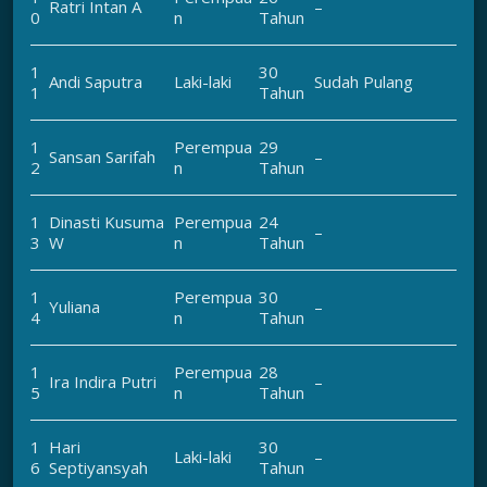
Ratri Intan A
–
0
n
Tahun
1
30
Andi Saputra
Laki-laki
Sudah Pulang
1
Tahun
1
Perempua
29
Sansan Sarifah
–
2
n
Tahun
1
Dinasti Kusuma
Perempua
24
–
3
W
n
Tahun
1
Perempua
30
Yuliana
–
4
n
Tahun
1
Perempua
28
Ira Indira Putri
–
5
n
Tahun
1
Hari
30
Laki-laki
–
6
Septiyansyah
Tahun