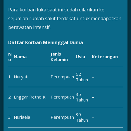
Para korban luka saat ini sudah dilarikan ke
sejumlah rumah sakit terdekat untuk mendapatkan
perawatan intensif.
Daftar Korban Meninggal Dunia
N
Jenis
Nama
Usia
Keterangan
o
Kelamin
62
1
Nuryati
Perempuan
–
Tahun
35
2
Enggar Retno K
Perempuan
–
Tahun
30
3
Nurlaela
Perempuan
–
Tahun