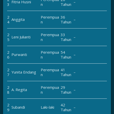
Fitria Husni
–
3
n
Tahun
2
Perempua
36
Anggita
–
4
n
Tahun
2
Perempua
33
Leni Julianti
–
5
n
Tahun
2
Perempua
54
Purwanti
–
6
n
Tahun
2
Perempua
41
Yunita Endang
–
7
n
Tahun
2
Perempua
29
A. Regita
–
8
n
Tahun
2
42
Subandi
Laki-laki
–
9
Tahun