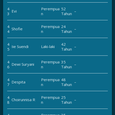
4
Perempua
52
Evi
–
3
n
Tahun
4
Perempua
24
Shofie
–
4
n
Tahun
4
42
Iie Suendi
Laki-laki
–
5
Tahun
4
Perempua
35
Dewi Suryani
–
6
n
Tahun
4
Perempua
48
Despita
–
7
n
Tahun
4
Perempua
25
Choirunnisa R
–
8
n
Tahun