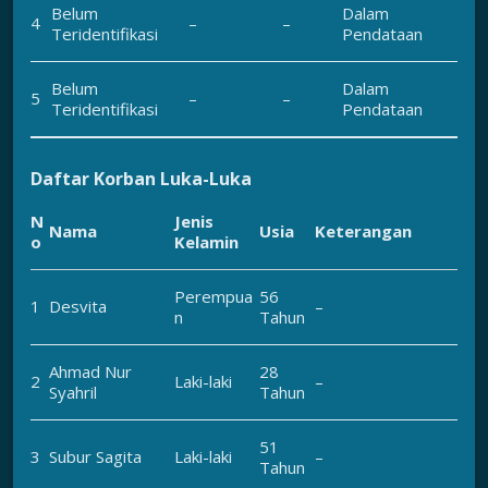
Belum
Dalam
4
–
–
Teridentifikasi
Pendataan
Belum
Dalam
5
–
–
Teridentifikasi
Pendataan
Daftar Korban Luka-Luka
N
Jenis
Nama
Usia
Keterangan
o
Kelamin
Perempua
56
1
Desvita
–
n
Tahun
Ahmad Nur
28
2
Laki-laki
–
Syahril
Tahun
51
3
Subur Sagita
Laki-laki
–
Tahun