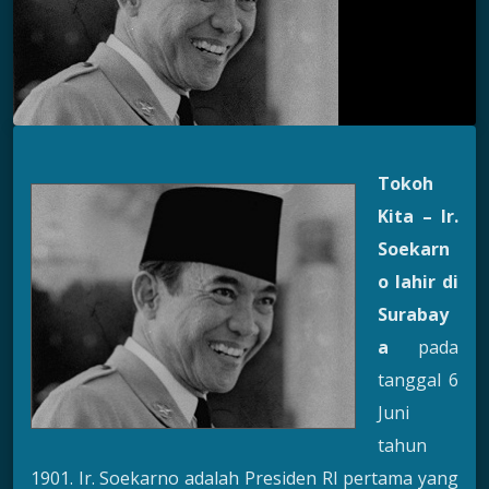
Tokoh
Kita – Ir.
Soekarn
o lahir di
Surabay
a
pada
tanggal 6
Juni
tahun
1901. Ir. Soekarno adalah Presiden RI pertama yang