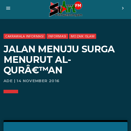
menu
chevron_right
CAKRAWALA INFORMASI
INFORMASI
MOZAIK ISLAM
JALAN MENUJU SURGA
MENURUT AL-
QURÂ€™AN
ADE | 14 NOVEMBER 2016