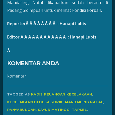
Mandailing Natal dikabarkan sudah berada di
Padang Sidimpuan untuk melihat kondisi korban.
ReporterÂ Â Â Â Â Â Â Â : Hanapi Lubis
Editor Â Â Â Â Â Â Â Â Â Â Â Â : Hanapi Lubis
Â
KOMENTAR ANDA
komentar
TAGGED AS
KADIS KEUANGAN KECELAKAAN
,
KECELAKAAN DI DESA SORIK
,
MANDAILING NATAL
,
PANYABUNGAN
,
SAYUR MATINGGI TAPSEL
.