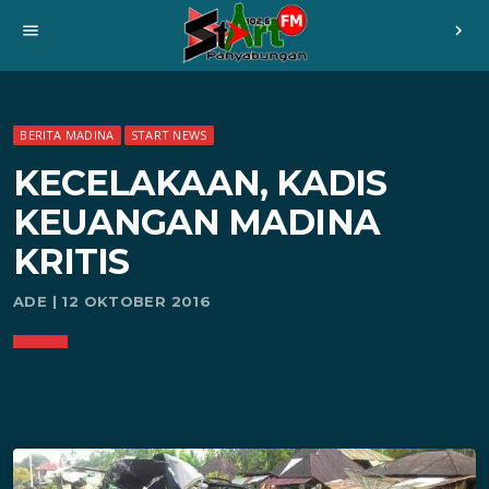
menu
chevron_right
BERITA MADINA
START NEWS
KECELAKAAN, KADIS
KEUANGAN MADINA
KRITIS
ADE | 12 OKTOBER 2016