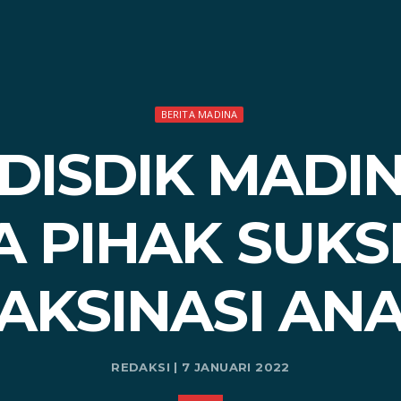
BERITA MADINA
DISDIK MADI
 PIHAK SUK
AKSINASI AN
REDAKSI | 7 JANUARI 2022