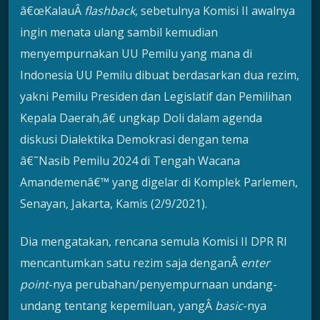
â€œKalauÂ
flashback
, sebetulnya Komisi II awalnya
ingin menata ulang sambil kemudian
menyempurnakan UU Pemilu yang mana di
Indonesia UU Pemilu dibuat berdasarkan dua rezim,
yakni Pemilu Presiden dan Legislatif dan Pemilihan
Kepala Daerah,â€ ungkap Doli dalam agenda
diskusi Dialektika Demokrasi dengan tema
â€˜Nasib Pemilu 2024 di Tengah Wacana
Amandemenâ€™ yang digelar di Komplek Parlemen,
Senayan, Jakarta, Kamis (2/9/2021).
Dia mengatakan, rencana semula Komisi II DPR RI
mencantumkan satu rezim saja denganÂ
enter
point
-nya perubahan/penyempurnaan undang-
undang tentang kepemiluan, yangÂ
basic
-nya