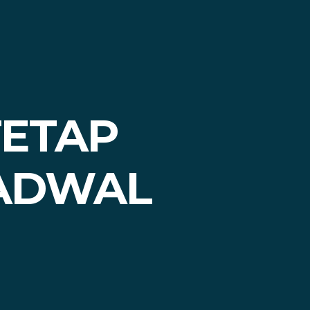
TETAP
JADWAL