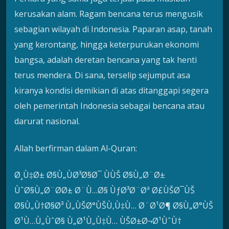
kerusakan alam. Ragam bencana terus mengusik
sebagian wilayah di Indonesia. Paparan asap, tanah
yang kerontang, hingga keterpurukan ekonomi
bangsa, adalah deretan bencana yang tak henti
terus mendera. Di sana, terselip sejumput asa
kiranya kondisi demikian di atas ditanggapi segera
oleh pemerintah Indonesia sebagai bencana atau
darurat nasional.
Allah berfirman dalam Al-Quran:
Ø¸Ù‡Ø± Ø§Ù„ÙØ³Ø§Ø¯ ÙÙŠ Ø§Ù„Ø¨Ø±
ÙˆØ§Ù„Ø¨Ø­Ø± Ø¨Ù…Ø§ ÙƒØ³Ø¨Øª Ø£ÙŠØ¯ÙŠ
Ø§Ù„Ù†Ø§Ø³ Ù„ÙŠØ°ÙŠÙ‚Ù‡Ù… Ø¨Ø¹Ø¶ Ø§Ù„Ø°ÙŠ
Ø¹Ù…Ù„ÙˆØ§ Ù„Ø¹Ù„Ù‡Ù… ÙŠØ±Ø¬Ø¹ÙˆÙ†