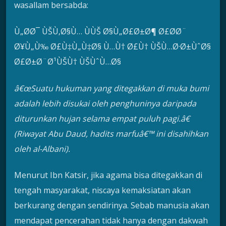
wasallam bersabda:
Ù„Ø­Ø¯ ÙŠÙ‚Ø§Ù… ÙÙŠ Ø§Ù„Ø£Ø±Ø¶ Ø£Ø­Ø¨
Ø¥Ù„Ù‰ Ø£Ù‡Ù„Ù‡Ø§ Ù…Ù† Ø£Ù† ÙŠÙ…Ø·Ø±ÙˆØ§
Ø£Ø±Ø¨Ø¹ÙŠÙ† ÙŠÙˆÙ…Ø§
â€œSuatu hukuman yang ditegakkan di muka bumi
adalah lebih disukai oleh penghuninya daripada
diturunkan hujan selama empat puluh pagi.â€
(Riwayat Abu Daud, hadits marfuâ€™ ini disahihkan
oleh al-Albani).
Menurut Ibn Katsir, jika agama bisa ditegakkan di
tengah masyarakat, niscaya kemaksiatan akan
berkurang dengan sendirinya. Sebab manusia akan
mendapat pencerahan tidak hanya dengan dakwah