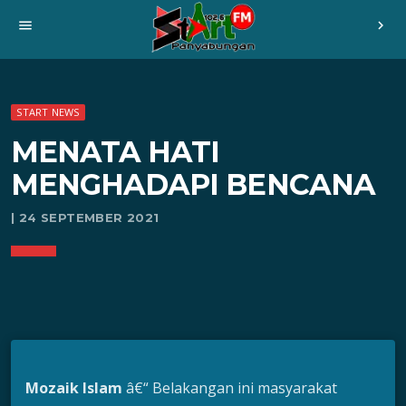
menu
chevron_right
START NEWS
MENATA HATI
MENGHADAPI BENCANA
| 24 SEPTEMBER 2021
Mozaik Islam
â€“ Belakangan ini masyarakat