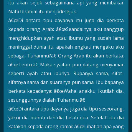
itu akan sejuk sebagaimana api yang membakar
Nabi Ibrahim itu menjadi sejuk.
â€œDi antara tipu dayanya itu juga dia berkata
kepada orang Arab: â€œSeandainya aku sanggup
menghidupkan ayah atau ibumu yang sudah lama
meninggal dunia itu, apakah engkau mengaku aku
sebagai Tuhanmu?â€ Orang Arab itu akan berkata:
â€œTentu.â€ Maka syaitan pun datang menyamar
seperti ayah atau ibunya. Rupanya sama, sifat-
sifatnya sama dan suaranya pun sama. Ibu bapanya
berkata kepadanya: â€œWahai anakku, ikutilah dia,
sesungguhnya dialah Tuhanmu.â€
â€œDi antara tipu dayanya juga dia tipu seseorang,
yakni dia bunuh dan dia belah dua. Setelah itu dia
katakan kepada orang ramai: â€œLihatlah apa yang