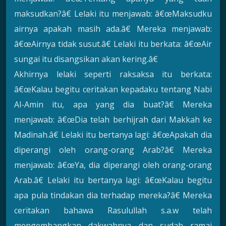
maksudkan?â€ Lelaki itu menjawab: â€œMaksudku
airnya apakah masih ada.â€ Mereka menjawab:
â€œAirnya tidak susut.â€ Lelaki itu berkata: â€œAir
sungai itu disangsikan akan kering.â€
Akhirnya lelaki seperti raksaksa itu berkata:
â€œKalau begitu ceritakan kepadaku tentang Nabi
Al-Amin itu, apa yang dia buat?â€ Mereka
menjawab: â€œDia telah berhijrah dari Makkah ke
Madinah.â€ Lelaki itu bertanya lagi: â€œApakah dia
diperangi oleh orang-orang Arab?â€ Mereka
menjawab: â€œYa, dia diperangi oleh orang-orang
Arab.â€ Lelaki itu bertanya lagi: â€œKalau begitu
apa pula tindakan dia terhadap mereka?â€ Mereka
ceritakan bahawa Rasulullah s.a.w telah
mengembangkan dakwahnya dan sudah ramai