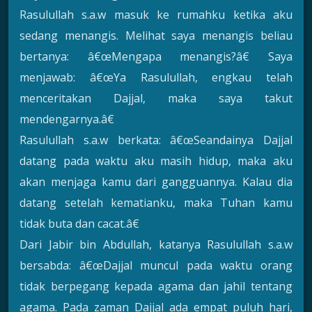
Rasulullah s.a.w masuk ke rumahku ketika aku
sedang menangis. Melihat saya menangis beliau
bertanya: â€œMengapa menangis?â€ Saya
menjawab: â€œYa Rasulullah, engkau telah
menceritakan Dajjal, maka saya takut
mendengarnya.â€
Rasulullah s.a.w berkata: â€œSeandainya Dajjal
datang pada waktu aku masih hidup, maka aku
akan menjaga kamu dari gangguannya. Kalau dia
datang setelah kematianku, maka Tuhan kamu
tidak buta dan cacat.â€
Dari Jabir bin Abdullah, katanya Rasulullah s.a.w
bersabda: â€œDajjal muncul pada waktu orang
tidak berpegang kepada agama dan jahil tentang
agama. Pada zaman Dajjal ada empat puluh hari,