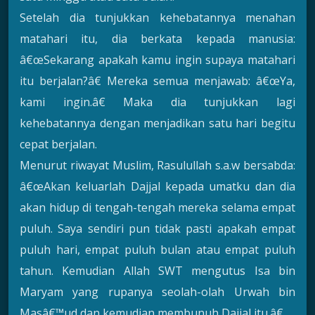
Setelah dia tunjukkan kehebatannya menahan
matahari itu, dia berkata kepada manusia:
â€œSekarang apakah kamu ingin supaya matahari
itu berjalan?â€ Mereka semua menjawab: â€œYa,
kami ingin.â€ Maka dia tunjukkan lagi
kehebatannya dengan menjadikan satu hari begitu
cepat berjalan.
Menurut riwayat Muslim, Rasulullah s.a.w bersabda:
â€œAkan keluarlah Dajjal kepada umatku dan dia
akan hidup di tengah-tengah mereka selama empat
puluh. Saya sendiri pun tidak pasti apakah empat
puluh hari, empat puluh bulan atau empat puluh
tahun. Kemudian Allah SWT mengutus Isa bin
Maryam yang rupanya seolah-olah Urwah bin
Masâ€™ud dan kemudian membunuh Dajjal itu.â€