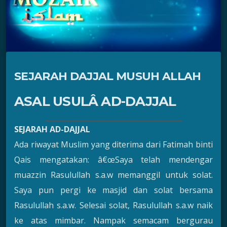
SEJARAH DAJJAL MUSUH ALLAH
ASAL USULÂ AD-DAJJAL
SEJARAH AD-DAJJAL
Ada riwayat Muslim yang diterima dari Fatimah binti
Qais mengatakan: â€œSaya telah mendengar
muazzin Rasulullah s.a.w memanggil untuk solat.
Saya pun pergi ke masjid dan solat bersama
Rasulullah s.a.w. Selesai solat, Rasulullah s.a.w naik
ke atas mimbar. Nampak semacam bergurau