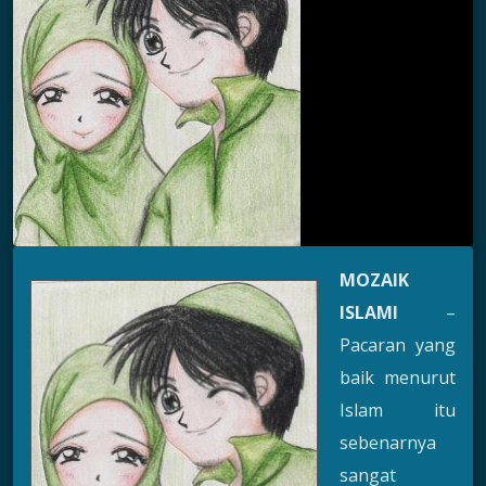
MOZAIK
ISLAMI
–
Pacaran yang
baik menurut
Islam itu
sebenarnya
sangat