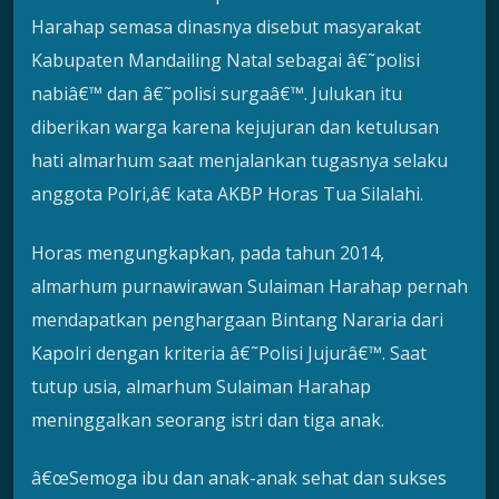
Harahap semasa dinasnya disebut masyarakat
Kabupaten Mandailing Natal sebagai â€˜polisi
nabiâ€™ dan â€˜polisi surgaâ€™. Julukan itu
diberikan warga karena kejujuran dan ketulusan
hati almarhum saat menjalankan tugasnya selaku
anggota Polri,â€ kata AKBP Horas Tua Silalahi.
Horas mengungkapkan, pada tahun 2014,
almarhum purnawirawan Sulaiman Harahap pernah
mendapatkan penghargaan Bintang Nararia dari
Kapolri dengan kriteria â€˜Polisi Jujurâ€™. Saat
tutup usia, almarhum Sulaiman Harahap
meninggalkan seorang istri dan tiga anak.
â€œSemoga ibu dan anak-anak sehat dan sukses