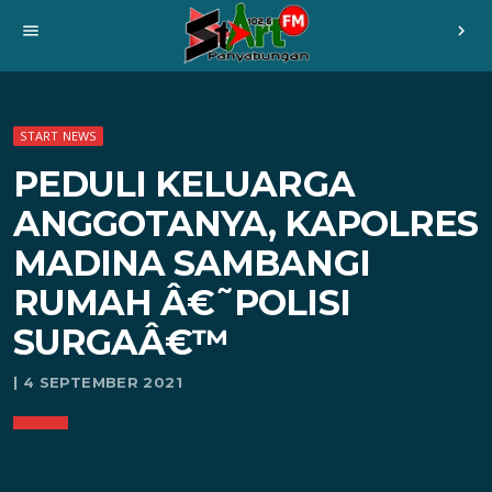
menu
chevron_right
START NEWS
PEDULI KELUARGA
ANGGOTANYA, KAPOLRES
MADINA SAMBANGI
RUMAH Â€˜POLISI
SURGAÂ€™
| 4 SEPTEMBER 2021