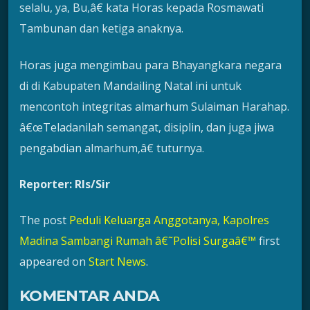
selalu, ya, Bu,â€ kata Horas kepada Rosmawati
Tambunan dan ketiga anaknya.
Horas juga mengimbau para Bhayangkara negara
di di Kabupaten Mandailing Natal ini untuk
mencontoh integritas almarhum Sulaiman Harahap.
â€œTeladanilah semangat, disiplin, dan juga jiwa
pengabdian almarhum,â€ tuturnya.
Reporter: Rls/Sir
The post
Peduli Keluarga Anggotanya, Kapolres
Madina Sambangi Rumah â€˜Polisi Surgaâ€™
first
appeared on
Start News
.
KOMENTAR ANDA