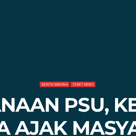
BERITA MADINA
START NEWS
NAAN PSU, K
A AJAK MASY