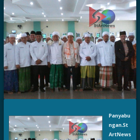
Panyabu
ngan
.
St
ArtNews