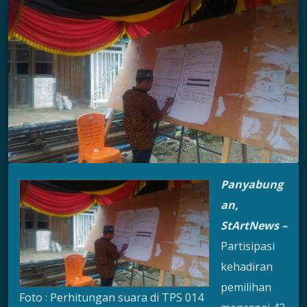
Panyabung
an,
StArtNews
–
Partisipasi
kehadiran
pemilihan
Foto : Perhitungan suara di TPS 014