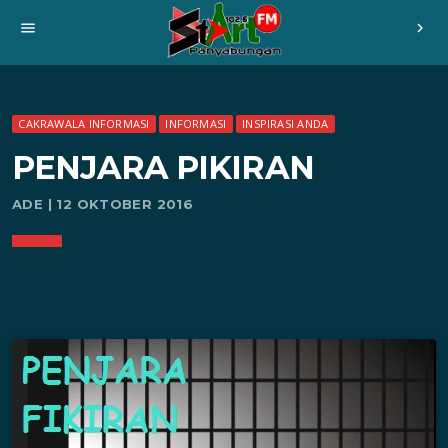
menu
chevron_right
CAKRAWALA INFORMASI
INFORMASI
INSPIRASI ANDA
PENJARA PIKIRAN
ADE | 12 OKTOBER 2016