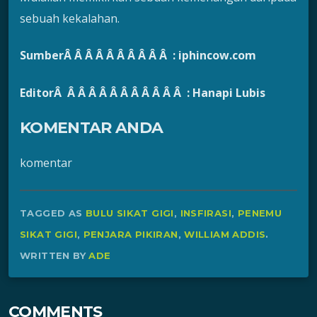
sebuah kekalahan.
SumberÂ Â Â Â Â Â Â Â Â Â : iphincow.com
EditorÂ Â Â Â Â Â Â Â Â Â Â Â : Hanapi Lubis
KOMENTAR ANDA
komentar
TAGGED AS
BULU SIKAT GIGI
,
INSFIRASI
,
PENEMU
SIKAT GIGI
,
PENJARA PIKIRAN
,
WILLIAM ADDIS
.
WRITTEN BY
ADE
COMMENTS