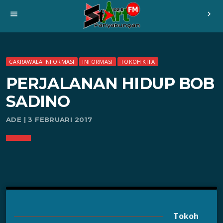
menu
chevron_right
CAKRAWALA INFORMASI
INFORMASI
TOKOH KITA
PERJALANAN HIDUP BOB
SADINO
ADE | 3 FEBRUARI 2017
Tokoh