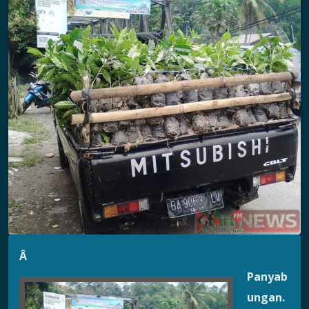
Â
Panyab
ungan.