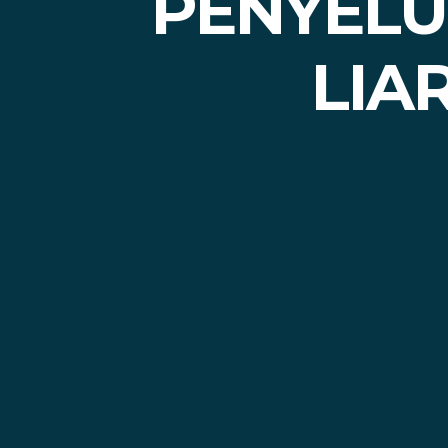
PENYELU
LIA