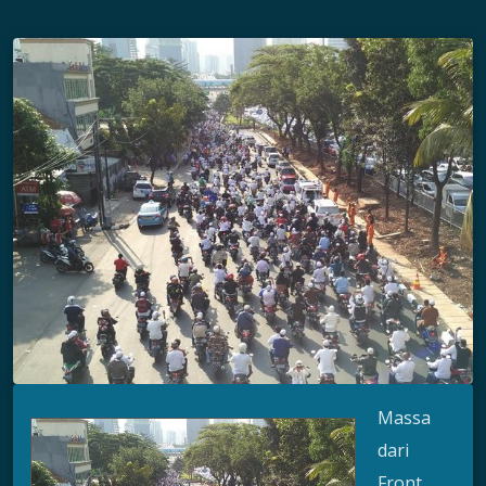
M
assa
dari
Front