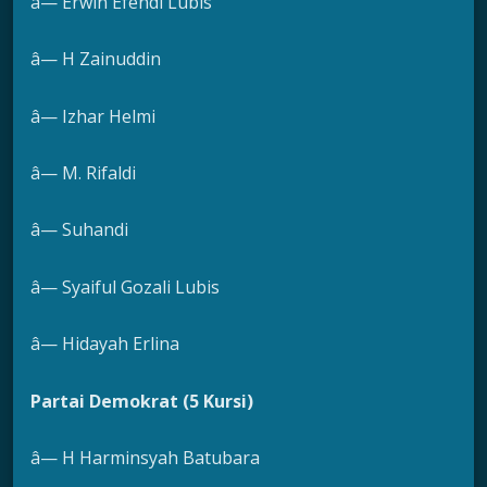
â— Erwin Efendi Lubis
â— H Zainuddin
â— Izhar Helmi
â— M. Rifaldi
â— Suhandi
â— Syaiful Gozali Lubis
â— Hidayah Erlina
Partai Demokrat (5 Kursi)
â— H Harminsyah Batubara