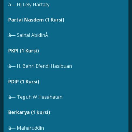
â— Hj Lely Hartaty
Partai Nasdem (1 Kursi)
â— Sainal AbidinÂ
PKPI (1 Kursi)
â— H. Bahri Efendi Hasibuan
PDIP (1 Kursi)
â— Teguh W Hasahatan
Berkarya (1 kursi)
â— Maharuddin