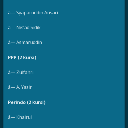
â— Syaparuddin Ansari
â— Nis’ad Sidik
â— Asmaruddin
PPP (2 kursi)
â— Zulfahri
â— A. Yasir
Perindo (2 kursi)
â— Khairul