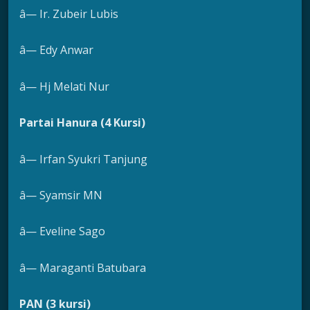
â— Ir. Zubeir Lubis
â— Edy Anwar
â— Hj Melati Nur
Partai Hanura (4 Kursi)
â— Irfan Syukri Tanjung
â— Syamsir MN
â— Eveline Sago
â— Maraganti Batubara
PAN (3 kursi)