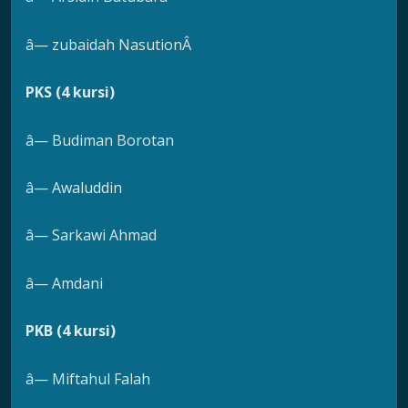
â— zubaidah NasutionÂ
PKS (4 kursi)
â— Budiman Borotan
â— Awaluddin
â— Sarkawi Ahmad
â— Amdani
PKB (4 kursi)
â— Miftahul Falah