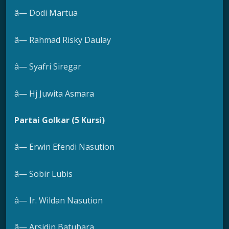
â— Dodi Martua
â— Rahmad Risky Daulay
â— Syafri Siregar
â— Hj Juwita Asmara
Partai Golkar (5 Kursi)
â— Erwin Efendi Nasution
â— Sobir Lubis
â— Ir. Wildan Nasution
â— Arsidin Batubara