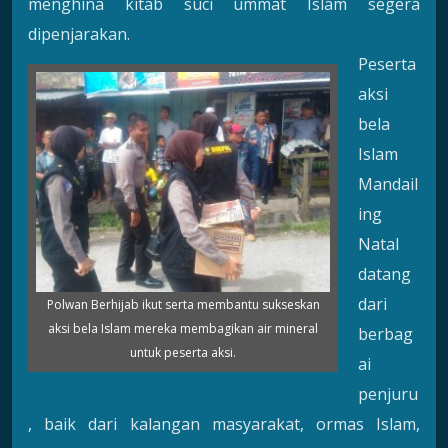
menghina kitab suci ummat Islam segera
dipenjarakan.
Peserta
aksi
bela
Islam
Mandail
ing
Natal
datang
dari
Polwan Berhijab ikut serta membantu sukseskan
aksi bela Islam mereka membagikan air mineral
berbag
untuk peserta aksi.
ai
penjuru
, baik dari kalangan masyarakat, ormas Islam,