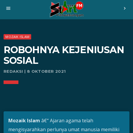
menu
chevron_right
MOZAIK ISLAM
ROBOHNYA KEJENIUSAN
SOSIAL
REDAKSI | 8 OKTOBER 2021
Mozaik Islam
â€“ Ajaran agama telah
mengisyarahkan perlunya umat manusia memiliki