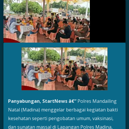
Panyabungan, StartNews â€“
Polres Mandailing
Natal (Madina) menggelar berbagai kegiatan bakti
kesehatan seperti pengobatan umum, vaksinasi,
dan sunatan massal di Lapangan Polres Madina,