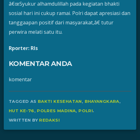
â€œSyukur alhamdulillah pada kegiatan bhakti
sosial hari ini cukup ramai. Polri dapat apresiasi dan
tanggaapan positif dari masyarakat,â€ tutur
perwira melati satu itu.
Rporter: Rls
KOMENTAR ANDA
komentar
TAGGED AS
BAKTI KESEHATAN
,
BHAYANGKARA
,
HUT KE-76
,
POLRES MADINA
,
POLRI
.
WRITTEN BY
REDAKSI