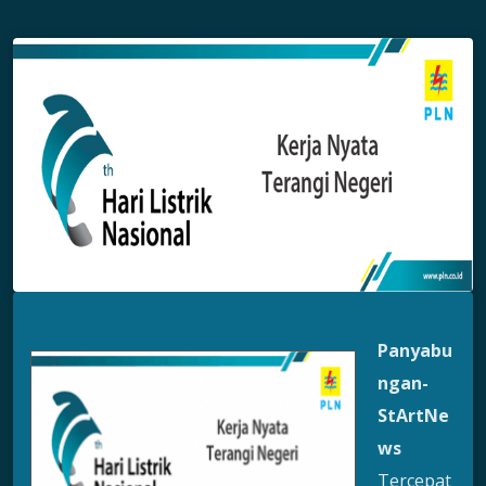
Panyabu
ngan-
StArtNe
ws
Tercepat